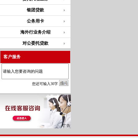
银团贷款
公务用卡
海外行业务介绍
对公委托贷款
客户服务
您
还
可输入
30
字