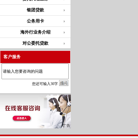
银团贷款
公务用卡
海外行业务介绍
对公委托贷款
客户服务
您
还
可输入
30
字