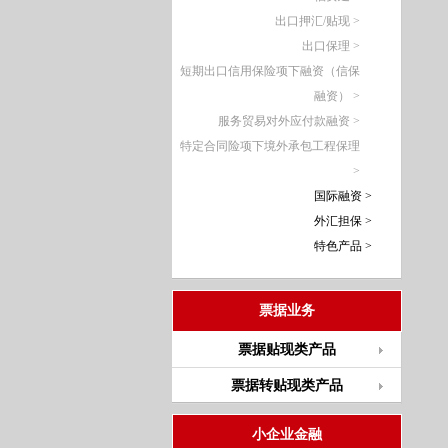
出口押汇/贴现 >
出口保理 >
短期出口信用保险项下融资（信保
融资） >
服务贸易对外应付款融资 >
特定合同险项下境外承包工程保理
>
国际融资 >
外汇担保 >
特色产品 >
票据业务
票据贴现类产品
票据转贴现类产品
小企业金融