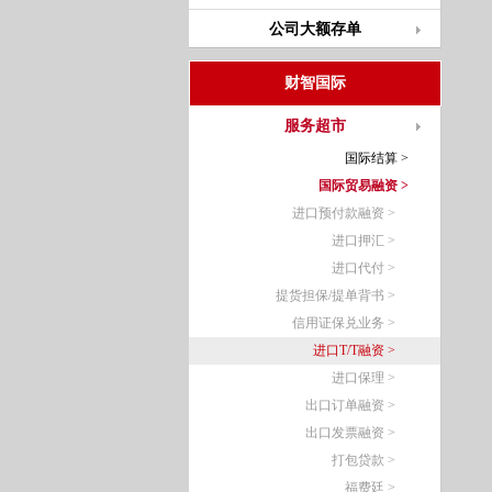
公司大额存单
财智国际
服务超市
国际结算 >
国际贸易融资 >
进口预付款融资 >
进口押汇 >
进口代付 >
提货担保/提单背书 >
信用证保兑业务 >
进口T/T融资 >
进口保理 >
出口订单融资 >
出口发票融资 >
打包贷款 >
福费廷 >