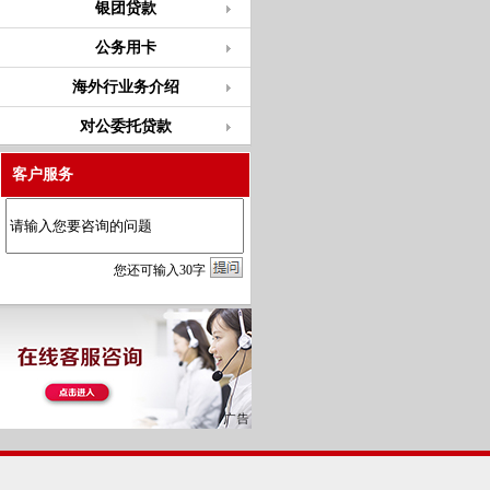
银团贷款
公务用卡
海外行业务介绍
对公委托贷款
客户服务
您
还
可输入
30
字