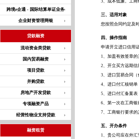
3、成本低廉。工商银
跨境e企通 - 国际结算单证业务
三、适用对象
企业财资管理网银
您按照合同约定及时
贷款融资
四、操作指南
申请开立进口信用证，
流动资金类贷款
1、加盖有效签章的
国内贸易融资
2、开立买方远期信
项目贷款
3、进口贸易合同（代
并购贷款
4、进口付汇核销单
房地产开发贷款
5、进口付汇备案表
6、第一次在工商银行
专项融资产品
7、工商银行要求的
经营性物业支持贷款
五、开办条件
融资租赁
1、贵公司应在外汇管