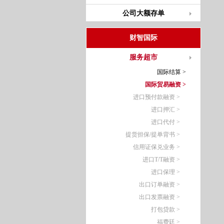
公司大额存单
财智国际
服务超市
国际结算 >
国际贸易融资 >
进口预付款融资 >
进口押汇 >
进口代付 >
提货担保/提单背书 >
信用证保兑业务 >
进口T/T融资 >
进口保理 >
出口订单融资 >
出口发票融资 >
打包贷款 >
福费廷 >