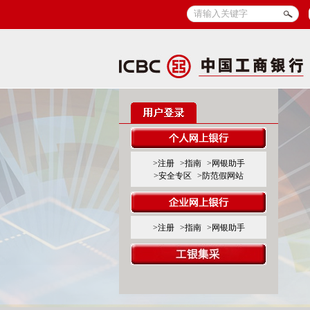
>注册
>指南
>网银助手
>安全专区
>防范假网站
>注册
>指南
>网银助手