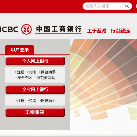
>注册
>指南
>网银助手
>安全专区
>防范假网站
>注册
>指南
>网银助手