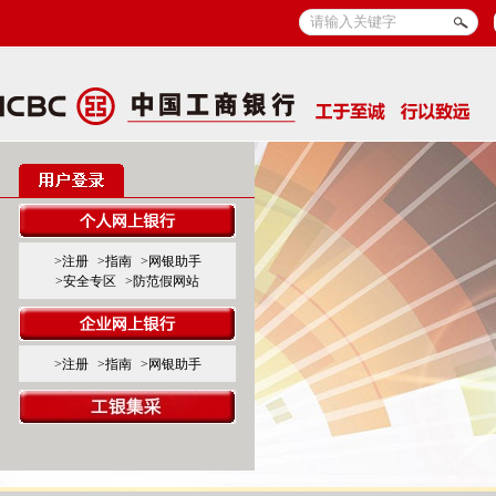
>注册
>指南
>网银助手
>安全专区
>防范假网站
>注册
>指南
>网银助手