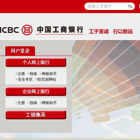
>注册
>指南
>网银助手
>安全专区
>防范假网站
>注册
>指南
>网银助手