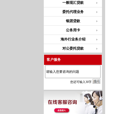
一般现汇贷款
委托代理业务
银团贷款
公务用卡
海外行业务介绍
对公委托贷款
客户服务
您
还
可输入
30
字