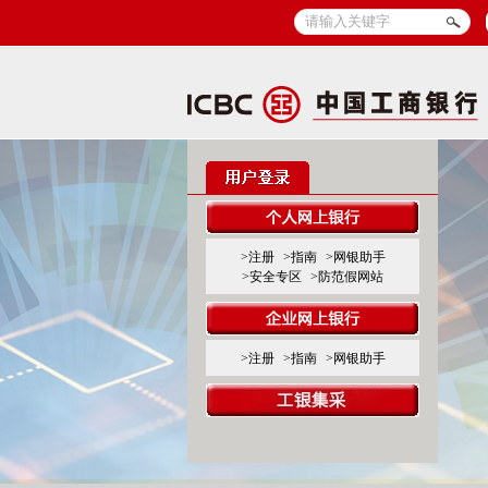
>注册
>指南
>网银助手
>安全专区
>防范假网站
>注册
>指南
>网银助手