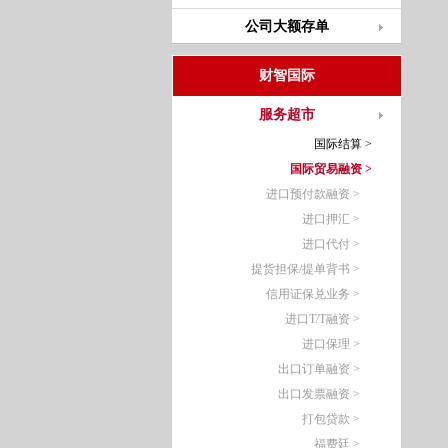
公司大额存单
财智国际
服务超市
国际结算 >
国际贸易融资 >
进口预付款融资 >
进口押汇 >
进口代付 >
提货担保/提单背书 >
信用证保兑业务 >
进口T/T融资 >
进口保理 >
出口订单融资 >
出口发票融资 >
打包贷款 >
福费廷 >