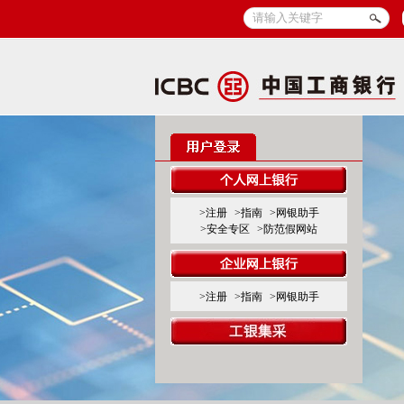
>注册
>指南
>网银助手
>安全专区
>防范假网站
>注册
>指南
>网银助手