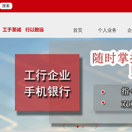
搜索
首页
个人业务
企