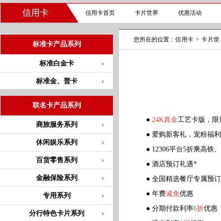
信用卡
信用卡首页
卡片世界
优惠活动
您所在的位置：
信用卡
>
卡片世
标准卡产品系列
标准白金卡
标准金、普卡
联名卡产品系列
●
24K真金
工艺卡版，限
商旅服务系列
● 爱购新客礼，宠粉福利
休闲娱乐系列
● 12306平台5折乘高铁
百货零售系列
● 酒店预订礼遇*
金融保险系列
● 全国精选餐厅专属预订
● 年费
减免
优惠
专用系列
● 分期付款利率
6折
优惠
分行特色卡片系列