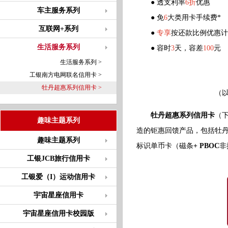
● 透支利率
6折
优惠
车主服务系列
● 免
6
大类用卡手续费*
互联网+系列
●
专享
按还款比例优惠计
生活服务系列
● 容时
3
天，容差
100
元
生活服务系列 >
工银南方电网联名信用卡 >
牡丹超惠系列信用卡 >
（以
牡丹超惠系列信用卡
（
趣味主题系列
造的钜惠回馈产品，包括牡
趣味主题系列
标识单币卡（磁条
+ PBOC
非
工银JCB旅行信用卡
工银爱（I）运动信用卡
宇宙星座信用卡
宇宙星座信用卡校园版