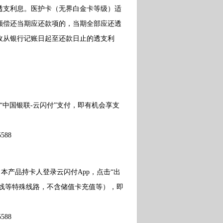
透支利息。医护卡（无界白金卡等级）适
额偿还当期应还款项的，当期全部应还透
收从银行记账日起至还款日止的透支利
中国银联-云闪付”支付，即有机会享支
88
产品持卡人登录云闪付App，点击“出
机场线等特殊线路，不含储值卡充值等），即
88