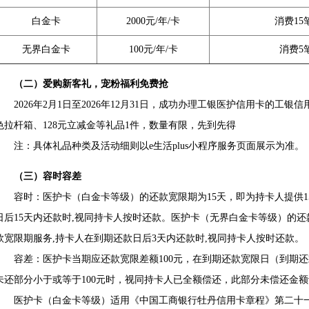
白金卡
2000元/年/卡
消费15
无界白金卡
100元/年/卡
消费5
（二）爱购新客礼，宠粉福利免费抢
2026年2月1日至2026年12月31日，成功办理工银医护信用卡的工银
色拉杆箱、128元立减金等礼品1件，数量有限，先到先得
注：具体礼品种类及活动细则以e生活plus小程序服务页面展示为准。
（三）容时容差
容时：医护卡（白金卡等级）的还款宽限期为15天，即为持卡人提供15
日后15天内还款时,视同持卡人按时还款。医护卡（无界白金卡等级）的还
款宽限期服务,持卡人在到期还款日后3天内还款时,视同持卡人按时还款。
容差：医护卡当期应还款宽限差额100元，在到期还款宽限日（到期还
未还部分小于或等于100元时，视同持卡人已全额偿还，此部分未偿还金
医护卡（白金卡等级）适用《中国工商银行牡丹信用卡章程》第二十一