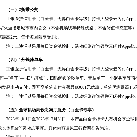
（三）2折乘公交
工银医护信用卡（白金卡、无界白金卡等级）持卡人登录云闪付App，点击
码”乘坐指定城市市内公交（不含机场线等特殊线路，不含储值卡充值等）
惠最高2元。每卡每周限享受1次。
注：上述活动采用每日资金池控制，活动细则详询银联云闪付App或955
（四）1分钱骑单车
工银医护信用卡（白金卡、无界白金卡等级）持卡人登录云闪付App，使
行”—“单车”—“扫码开锁”，扫码解锁哈啰单车、青桔单车、小遛共享等
内发起主动支付，即可享单笔支付金额最低0.01元优惠，单笔优惠最高1.
注：上述活动采用每日资金池控制，活动细则详询银联云闪付App或955
（五）全球机场高铁贵宾厅服务（白金卡专享）
2026年1月1日至2026年12月31日，本产品白金卡持卡人有机会享
成长体系M等级动态更新。具体内容请以工行官网公告为准。