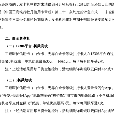
应还款项的，发卡机构将对未清偿部分计收从银行记账日起至还款日止的
用《中国工商银行牡丹信用卡章程》第二十一条约定的计息方式一，未全
支款项不再享受免息还款期待遇，发卡机构将对当期全部应还透支款项计
息。
二、白金尊享礼
（一）12306平台5折乘高铁
工银医护信用卡（白金卡、无界白金卡等级）持卡人在12306平台通过“
付金额5折优惠，单笔优惠最高30元，下限1元。每卡每月限享受2次。
注：上述活动采用每日资金池控制，活动细则详询银联云闪付App或955
（二）5折乘地铁
工银医护信用卡（白金卡、无界白金卡等级）持卡人登录云闪付App，本
行”并使用云闪付App “地铁乘车码”乘坐指定城市市内地铁线路（不含
有机会享支付金额5折优惠，单笔优惠最高3元。每卡每周限享受1次。
注：上述活动采用每日资金池控制，活动细则详询银联云闪付App或955