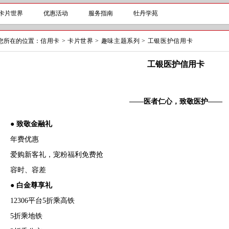
卡片世界
优惠活动
服务指南
牡丹学苑
您所在的位置：
信用卡
>
卡片世界
>
趣味主题系列
>
工银医护信用卡
工银医护信用卡
——医者仁心，致敬医护——
● 致敬金融礼
年费优惠
爱购新客礼，宠粉福利免费抢
容时、容差
● 白金尊享礼
12306平台5折乘高铁
5折乘地铁