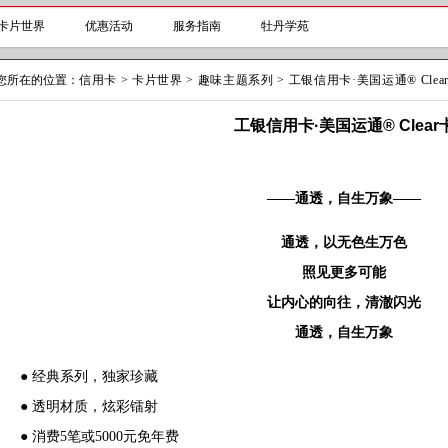
卡片世界
优惠活动
服务指南
牡丹学苑
您所在的位置：
信用卡
>
卡片世界
>
趣味主题系列
>
工银信用卡·美国运通® Clea
工银信用卡·美国运通® Clear
——通透，自生万象——
通透，以无色生万色
照见更多可能
让内心的向往，清澈闪光
通透，自生万象
● 经典系列，独家珍藏
● 透明材质，炫彩镭射
● 消费5笔或5000元免年费