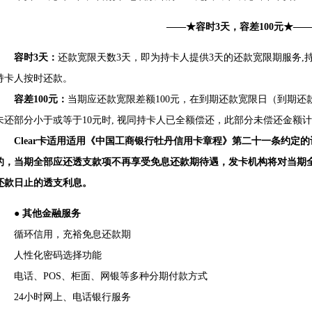
——★容时3天，容差100元★—
容时3天：
还款宽限天数3天，即为持卡人提供3天的还款宽限期服务,
持卡人按时还款。
容差100元：
当期应还款宽限差额100元，在到期还款宽限日（到期还
未还部分小于或等于10元时, 视同持卡人已全额偿还，此部分未偿还金额
Clear卡适用适用《中国工商银行牡丹信用卡章程》第二十一条约定
的，当期全部应还透支款项不再享受免息还款期待遇，发卡机构将对当期
还款日止的透支利息。
● 其他金融服务
循环信用，充裕免息还款期
人性化密码选择功能
电话、POS、柜面、网银等多种分期付款方式
24小时网上、电话银行服务