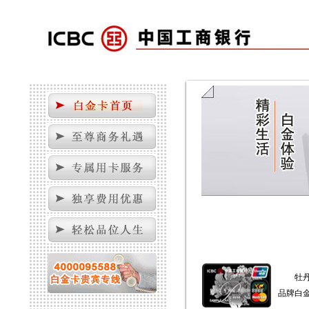
牡丹白
品