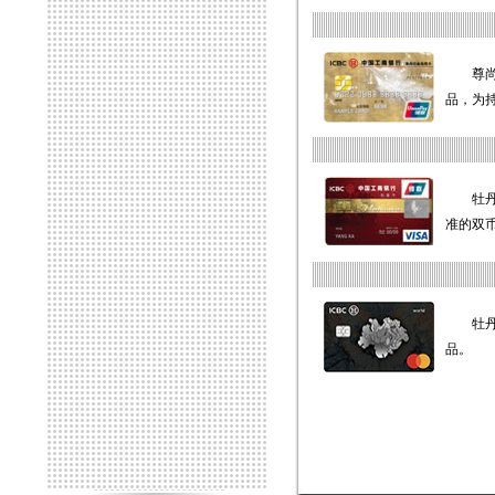
尊尚白
品，为
牡丹白
准的双
牡丹万