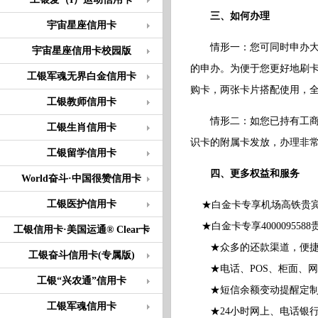
三、如何办理
宇宙星座信用卡
情形一：您可同时申办大来
宇宙星座信用卡校园版
的申办。为便于您更好地刷
工银军魂无界白金信用卡
购卡，两张卡片搭配使用，
工银教师信用卡
情形二：如您已持有工商银
工银生肖信用卡
识卡的附属卡发放，办理非
工银留学信用卡
四、更多权益和服务
World奋斗·中国很赞信用卡
工银医护信用卡
★白金卡专享机场高铁贵
★白金卡专享40000955
工银信用卡·美国运通® Clear卡
★众多的还款渠道，便捷
工银奋斗信用卡(专属版)
★电话、POS、柜面、网
工银“兴农通”信用卡
★短信余额变动提醒定制
工银军魂信用卡
★24小时网上、电话银行