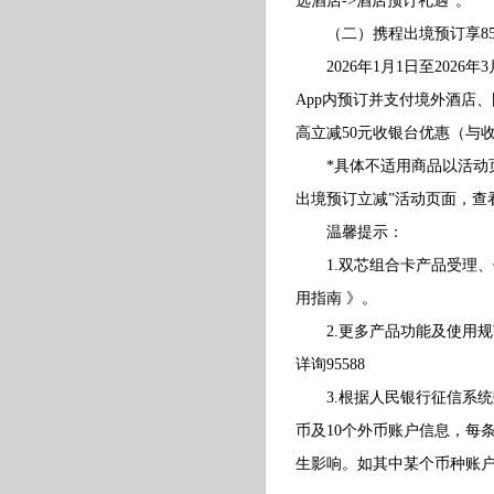
选酒店->酒店预订礼遇”。
（二）携程出境预订享85
2026年1月1日至2026
App内预订并支付境外酒店
高立减50元收银台优惠（与
*具体不适用商品以活动页面
出境预订立减”活动页面，查
温馨提示：
1.双芯组合卡产品受理、
用指南 》。
2.更多产品功能及使用规
详询95588
3.根据人民银行征信系统
币及10个外币账户信息，每
生影响。如其中某个币种账