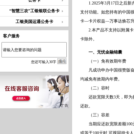
公务卡
1.2025年3月17日之
“智慧三农”工银银联公务卡
支付功能。如您持有的中国很
卡—卡片权益—万事达焕芯
工银美国运通公务卡
2.本产品不支持以附属卡
客户服务
卡除外。
一、无忧金融锦囊
（一）免有效期年费
您
还
可输入
30
字
凡成功申办中国很赞版奋斗
均减免有效期内年费。
（二）容时
还款宽限天数3天，即为持卡
还款。
（三）容差
当期应还款宽限差额100
或等于100元时,可视同持