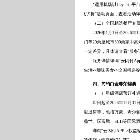
*适用机场以HeyTrip平台
机9折”活动页面，查看活动
（二）全国精选餐厅专属
2026年1月1日至2026
门等20余座城市300余家
一定差异，具体请查看“服务
服务详情详询“云闪付App-
生活->臻味美食->全国精选
四、简约白金尊荣锦囊
（一）星级酒店预订礼遇
即日起至2026年12月3
迟退房等，包括万豪、希尔
鼎世、璞富腾、SLH等国际
详询“云闪付APP->权益精