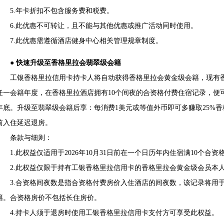
5.年卡折扣不包含服务费和税费。
6.此优惠不可转让，且不能与其他优惠或推广活动同时使用。
7.此优惠需遵循酒店健身中心相关管理规章制度。
● 快速升级至香格里拉会翡翠级会籍
工银香格里拉信用卡持卡人将自动获得香格里拉会黄金级会籍，现有香
任一会籍年度，在香格里拉酒店拥有10个间夜的合资格付费住宿记录，便
年底。升级至翡翠级会籍后享：每消费1美元或等值外币即可多赚取25%
前入住延迟退房。
条款与细则：
1.此权益仅适用于2026年10月31日前在一个日历年内住宿满10个合
2.此权益仅限于持有工银香格里拉信用卡的香格里拉会黄金级会员本
3.合资格间夜数是指合资格付费房价入住酒店的间夜数，该记录将用于
籍。合资格房价不包括长住房价。
4.持卡人须于退房时使用工银香格里拉信用卡支付方可享受此权益。