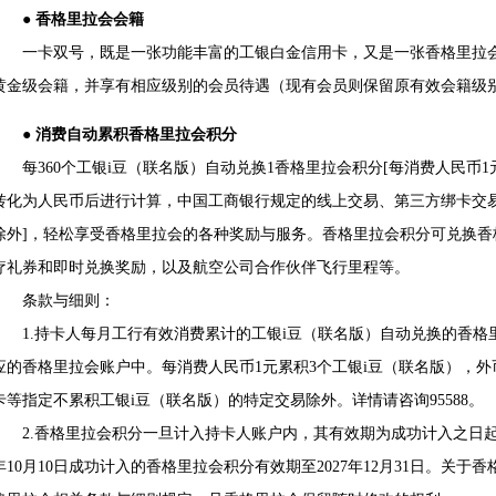
● 香格里拉会会籍
一卡双号，既是一张功能丰富的工银白金信用卡，又是一张香格里拉会
黄金级会籍，并享有相应级别的会员待遇（现有会员则保留原有效会籍级
● 消费自动累积香格里拉会积分
每360个工银i豆（联名版）自动兑换1香格里拉会积分[每消费人民币1
转化为人民币后进行计算，中国工商银行规定的线上交易、第三方绑卡交易
除外]，轻松享受香格里拉会的各种奖励与服务。香格里拉会积分可兑换
疗礼券和即时兑换奖励，以及航空公司合作伙伴飞行里程等。
条款与细则：
1.持卡人每月工行有效消费累计的工银i豆（联名版）自动兑换的香格
应的香格里拉会账户中。每消费人民币1元累积3个工银i豆（联名版），
卡等指定不累积工银i豆（联名版）的特定交易除外。详情请咨询95588。
2.香格里拉会积分一旦计入持卡人账户内，其有效期为成功计入之日起第二
年10月10日成功计入的香格里拉会积分有效期至2027年12月31日。关