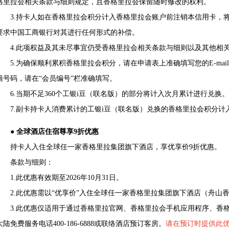
格里拉会相关条款与细则规定，且香格里拉会保留随时修改的权利。
3.持卡人如在香格里拉会积分计入香格里拉会账户前注销本信用卡，将
要求中国工商银行对其进行任何形式的补偿。
4.此项权益及其未尽事宜仍受香格里拉会相关条款与细则以及其他相
5.为确保顺利累积香格里拉会积分，请在申请表上准确填写您的E-mai
籍号码，请在“会员编号”栏准确填写。
6.当期不足360个工银i豆（联名版）的部分将计入次月累计进行兑换。
7.副卡持卡人消费累计的工银i豆（联名版）兑换的香格里拉会积分计
● 全球酒店住宿尊享9折优惠
持卡人入住全球任一家香格里拉集团旗下酒店，享优享价9折优惠。
条款与细则：
1.此优惠有效期至2026年10月31日。
2.此优惠需以“优享价”入住全球任一家香格里拉集团旗下酒店（舟山
3.此优惠仅适用于通过香格里拉官网、香格里拉会手机应用程序、香格
大陆免费服务电话400-186-6888或联络酒店预订客房。
请在预订时提供此优惠