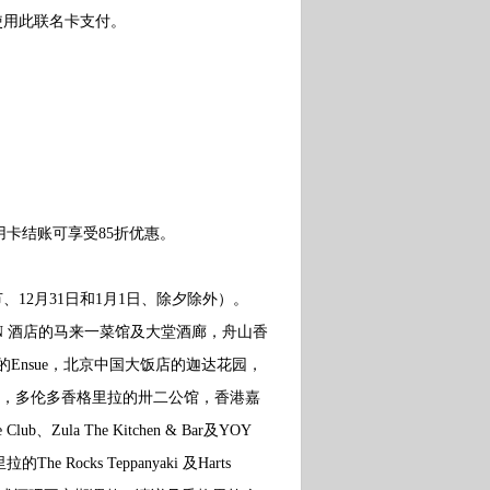
使用此联名卡支付。
卡结账可享受85折优惠。
、12月31日和1月1日、除夕除外）。
N 酒店的马来一菜馆及大堂酒廊，舟山香
里拉的Ensue，北京中国大饭店的迦达花园，
悦，多伦多香格里拉的卅二公馆，香港嘉
ula The Kitchen & Bar及YOY
ocks Teppanyaki 及Harts