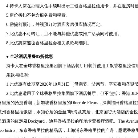
4.持卡人需在办理入住手续时出示工银香格里拉信用卡，并在退房时
5.房价折扣不包含服务费和税费。
6.需提前预订，并视预订时酒店客房供应情况而定。
7.此优惠不可转让，且不能与其他优惠或推广活动同时使用。
8.此优惠需遵循香格里拉会相关条款与细则。
● 全球酒店用餐85折优惠
持卡人在全球香格里拉集团旗下酒店餐厅用餐并使用工银香格里拉信用
条款与细则:
1.此优惠有效期至2026年10月31日（母亲节、父亲节、平安夜和圣诞节
2.此优惠适用于全球香格里拉集团旗下酒店餐厅，但不包括：香港 JE
格里拉的拾捌香潮，新加坡香格里拉的Diner de Fleurs，深圳福田香格
杭州香格里拉饭店，水知心居的金丝听海及茶居，北京国贸大酒店的金
里酒店的红鸡及Dockyard，迪拜香格里拉的印地卡亚餐厅酒吧、The Avenue Club、Z
neo bistro，东京香格里拉的精品店，上海浦东香格里拉的广舟，悉尼香格里拉的The R