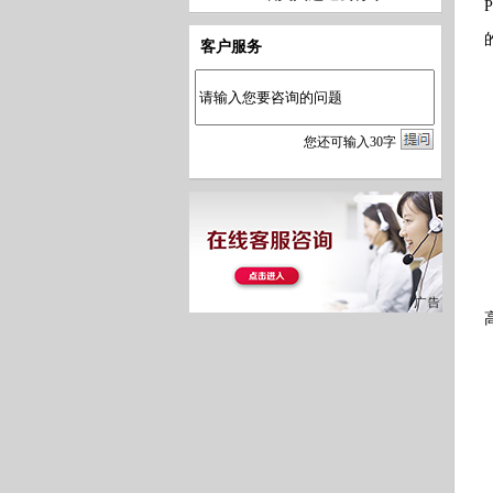
客户服务
您
还
可输入
30
字