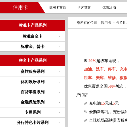
信用卡
信用卡首页
卡片世界
优惠活动
您所在的位置：
信用卡
>
卡片世
标准卡产品系列
标准白金卡
标准金、普卡
联名卡产品系列
※
20%
超级车返现，
加油、洗车、停车、充
商旅服务系列
租车、美容、维修、救
休闲娱乐系列
优惠覆盖全国
500+
城市
百货零售系列
户门店
金融保险系列
※ 充电满
15
元减
5
元
※ 爱购新客礼，宠粉福
专用系列
※ 全球机场高铁贵宾服务
分行特色卡片系列