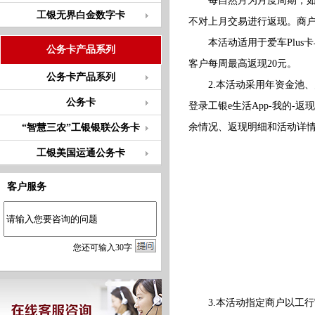
每自然月为月度周期，如客
工银无界白金数字卡
不对上月交易进行返现。商
本活动适用于爱车Plus卡与
公务卡产品系列
客户每周最高返现20元。
公务卡产品系列
2.本活动采用年资金池、月
公务卡
登录工银e生活App-我的-
余情况、返现明细和活动详
“智慧三农”工银银联公务卡
工银美国运通公务卡
客户服务
您
还
可输入
30
字
3.本活动指定商户以工行