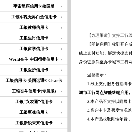
宇宙星座信用卡校园版
工银军魂无界白金信用卡
工银教师信用卡
【办理渠道】支持工行线
工银生肖信用卡
【即刻启用】收到开户成功短
工银留学信用卡
线上支付功能，绑定快捷支
World奋斗·中国很赞信用卡
身份证原件至办卡城市工行
工银医护信用卡
温馨提示：
工银信用卡·美国运通® Clear卡
1.线上支付服务包括绑卡
工银奋斗信用卡(专属版)
城市工行网点智能终端启用
2.本产品不支持以附属卡
工银“兴农通”信用卡
3.客户申卡及额度情况以
工银军魂信用卡
4.本产品收取刚性年费，金
工银新锐未来信用卡