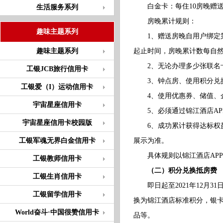
白金卡：每住10房晚赠送5
生活服务系列
房晚累计规则：
趣味主题系列
1、赠送房晚自用户绑定第一
趣味主题系列
起止时间，房晚累计数每自
2、无论办理多少张联名卡
工银JCB旅行信用卡
3、钟点房、使用积分兑换
工银爱（I）运动信用卡
4、使用优惠券、储值、企
宇宙星座信用卡
5、必须通过锦江酒店AP
宇宙星座信用卡校园版
6、成功累计获得达标权益
工银军魂无界白金信用卡
展示为准。
具体规则以锦江酒店APP
工银教师信用卡
（二）积分兑换抵房费
工银生肖信用卡
即日起至2021年12月31
工银留学信用卡
换为锦江酒店标准积分，银卡
World奋斗·中国很赞信用卡
品等。