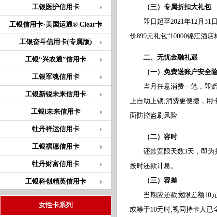
工银医护信用卡
（三）专属折扣大礼包
即日起至2021年12月31日
工银信用卡·美国运通® Clear卡
价899元礼包“10000锦江
工银奋斗信用卡(专属版)
二、无忧金融礼遇
工银“兴农通”信用卡
（一）免费送账户安全险
工银军魂信用卡
当月任意消费一笔，即
工银新锐未来信用卡
上自助上锁,消费更便捷，用卡
工银i未来信用卡
面防控盗刷风险
牡丹祥运信用卡
（二）容时
工银禧愿信用卡
还款宽限天数3天，即为持
牡丹财富信用卡
按时还款计息。
（三）容差
工银科创精英信用卡
当期应还款宽限差额10元
女性卡系列
或等于10元时,视同持卡人