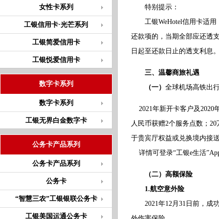
女性卡系列
特别提示：
工银WeHotel信用卡适
工银信用卡·光芒系列
还款项的，当期全部应还透
工银简爱信用卡
日起至还款日止的透支利息
工银悦爱信用卡
三、温馨商旅礼遇
数字卡系列
（一）
全球机场高铁出
数字卡系列
2021年新开卡客户及202
工银无界白金数字卡
人民币获赠2个服务点数；2
于贵宾厅权益或兑换境内接送
公务卡产品系列
详情可登录“工银e生活”Ap
公务卡产品系列
（二）高额保险
公务卡
1.航空意外险
“智慧三农”工银银联公务卡
2021年12月31日前，成
工银美国运通公务卡
外伤害保险。