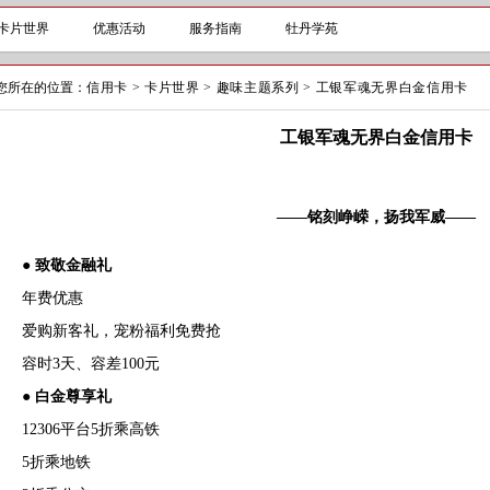
卡片世界
优惠活动
服务指南
牡丹学苑
您所在的位置：
信用卡
>
卡片世界
>
趣味主题系列
>
工银军魂无界白金信用卡
工银军魂无界白金信用卡
——铭刻峥嵘，扬我军威——
● 致敬金融礼
年费优惠
爱购新客礼，宠粉福利免费抢
容时3天、容差100元
● 白金尊享礼
12306平台5折乘高铁
5折乘地铁