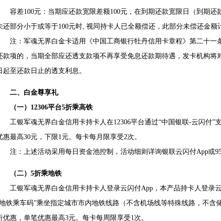
容差100元：当期应还款宽限差额100元，在到期还款宽限日（到期还
未还部分小于或等于100元时, 视同持卡人已全额偿还，此部分未偿还金额
注：军魂无界白金卡适用《中国工商银行牡丹信用卡章程》第二十一条
还款项的，当期全部应还透支款项不再享受免息还款期待遇，发卡机构将
日起至还款日止的透支利息。
二、白金尊享礼
（一）12306平台5折乘高铁
工银军魂无界白金信用卡持卡人在12306平台通过“中国银联-云闪付”
优惠最高30元，下限1元。每卡每月限享受2次。
注：上述活动采用每日资金池控制，活动细则详询银联云闪付App或955
（二）5折乘地铁
工银军魂无界白金信用卡持卡人登录云闪付App，本产品持卡人登录云闪付
“地铁乘车码”乘坐指定城市市内地铁线路（不含机场线等特殊线路，不含
折优惠，单笔优惠最高3元。每卡每周限享受1次。