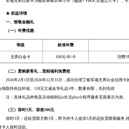
军魂无界白金卡为银联单标识单币卡（磁条+ PBOC非接芯片卡），卡
★ 权益详情
一、致敬金融礼
（一）年费优惠
等级
标准年费
无界白金卡
100元/年/卡
消费5
（二）爱购新客礼，宠粉福利免费抢
2026年2月1日至2026年12月31日，成功办理工银军魂无界白金信用
会领取特色拉杆箱、128元立减金等礼品1件，数量有限，先到先得
注：具体礼品种类及活动细则以e生活plus小程序服务页面展示为准。
（三）容时3天、容差100元
容时3天：还款宽限天数3天，即为持卡人提供3天的还款宽限期服务,持
持卡人按时还款。