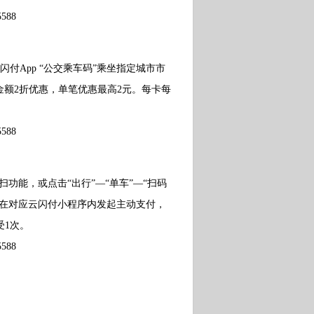
88
付App “公交乘车码”乘坐指定城市市
额2折优惠，单笔优惠最高2元。每卡每
88
功能，或点击“出行”—“单车”—“扫码
后在对应云闪付小程序内发起主动支付，
受1次。
88