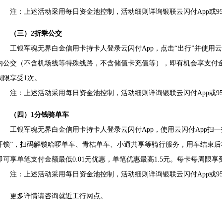
注：上述活动采用每日资金池控制，活动细则详询银联云闪付App或955
（三）2折乘公交
工银军魂无界白金信用卡持卡人登录云闪付App，点击“出行”并使用云闪
内公交（不含机场线等特殊线路，不含储值卡充值等），即有机会享支付金
周限享受1次。
注：上述活动采用每日资金池控制，活动细则详询银联云闪付App或955
（四）1分钱骑单车
工银军魂无界白金信用卡持卡人登录云闪付App，使用云闪付App扫一扫
开锁”，扫码解锁哈啰单车、青桔单车、小遛共享等骑行服务，用车结束
即可享单笔支付金额最低0.01元优惠，单笔优惠最高1.5元。每卡每周限享
注：上述活动采用每日资金池控制，活动细则详询银联云闪付App或955
更多详情请咨询就近工行网点。