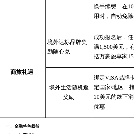
换手续费。在1
用时，自动免除
成功报名后，任
境外达标品牌奖
满1,500美元
励随心兑
括万豪旅享家15
商旅礼遇
绑定VISA品
定国家/地区、
境外生活随机返
10美元的线下
奖励
优惠
一、金融特色权益