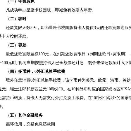
（一）年费减免
凡成功申办星座卡校园版，即减免有效期内年费。
（二）容时
还款宽限天数3天，即为星座卡校园版持卡人提供3天的还款宽限期服务,
持卡人按时还款。
（三）容差
最低还款宽限差额100元，在到期还款宽限日（到期还款日+宽限期）
于100元时, 视同当期按照持卡人已全额偿还计息，剩余未偿还款项计入下
（四）多币种，0外汇兑换手续费
境外任意消费0外汇兑换手续费，该卡币种为美元、欧元、港币、英镑
亚元、瑞士法郎和新西兰元10种外币。在10种外币对应的国家或地区VI
无需货币转换，持卡人无需支付外汇兑换手续费。在10种外币以外的国家
费。
（五）其他金融服务
循环信用，充裕免息还款期