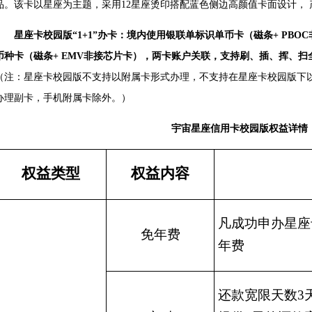
品。该卡以星座为主题，采用12星座烫印搭配蓝色侧边高颜值卡面设计， 
星座卡校园版“1+1”办卡：境内使用银联单标识单币卡（磁条+ PBO
币种卡（磁条+ EMV非接芯片卡），两卡账户关联，支持刷、插、挥、
（注：星座卡校园版不支持以附属卡形式办理，不支持在星座卡校园版下
办理副卡，手机附属卡除外。）
宇宙星座信用卡校园版权益详情
权益类型
权益内容
凡成功申办星座
免年费
年费
还款宽限天数
3