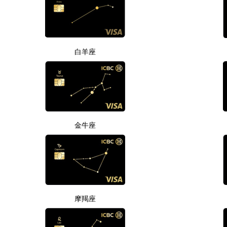
白羊座
金牛座
摩羯座