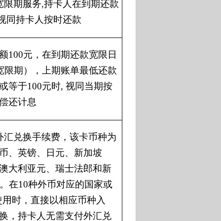
宽限期服务,持卡人在到期还款
,视同持卡人按时还款
额
10
0
元，在到期还款宽限日
宽限期），上期账单最低还款
或等于10
0
元时
, 视同当期按
偿还计息
外汇兑换手续费，该卡币种为
币、英镑、日元、新加坡
澳大利亚元、瑞士法郎和新
币。在10种外币对应的国家或
络使用时，直接以相应币种入
换，持卡人无需支付外汇兑