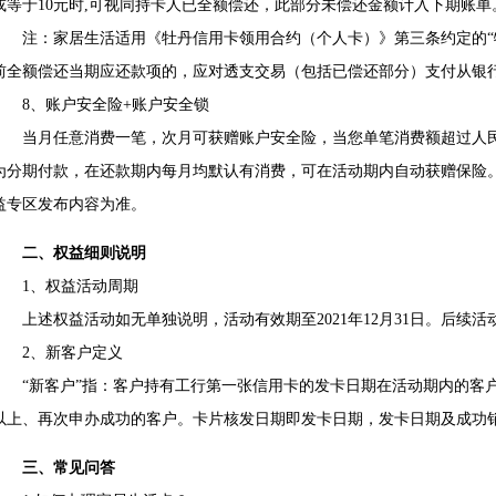
或等于10元时,可视同持卡人已全额偿还，此部分未偿还金额计入下期账单
注：家居生活适用《牡丹信用卡领用合约（个人卡）》第三条约定的“特
前全额偿还当期应还款项的，应对透支交易（包括已偿还部分）支付从银
8、账户安全险+账户安全锁
当月任意消费一笔，次月可获赠账户安全险，当您单笔消费额超过人民币
为分期付款，在还款期内每月均默认有消费，可在活动期内自动获赠保险
益专区发布内容为准。
二、权益细则说明
1、权益活动周期
上述权益活动如无单独说明，活动有效期至2021年12月31日。后续活
2、新客户定义
“新客户”指：客户持有工行第一张信用卡的发卡日期在活动期内的客户
以上、再次申办成功的客户。卡片核发日期即发卡日期，发卡日期及成功
三、常见问答