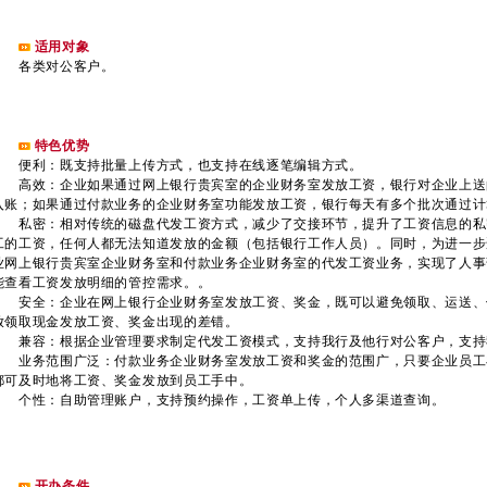
适用对象
各类对公客户。
特色优势
便利：既支持批量上传方式，也支持在线逐笔编辑方式。
高效：企业如果通过网上银行贵宾室的企业财务室发放工资，银行对企业上送
入账；如果通过付款业务的企业财务室功能发放工资，银行每天有多个批次通过计
私密：相对传统的磁盘代发工资方式，减少了交接环节，提升了工资信息的私
工的工资，任何人都无法知道发放的金额（包括银行工作人员）。同时，为进一步
业网上银行贵宾室企业财务室和付款业务企业财务室的代发工资业务，实现了人事
能查看工资发放明细的管控需求。。
安全：企业在网上银行企业财务室发放工资、奖金，既可以避免领取、运送、
放领取现金发放工资、奖金出现的差错。
兼容：根据企业管理要求制定代发工资模式，支持我行及他行对公客户，支持
业务范围广泛：付款业务企业财务室发放工资和奖金的范围广，只要企业员工
都可及时地将工资、奖金发放到员工手中。
个性：自助管理账户，支持预约操作，工资单上传，个人多渠道查询。
开办条件