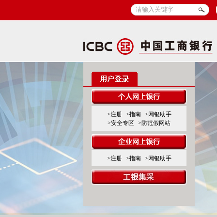
>注册
>指南
>网银助手
>安全专区
>防范假网站
>注册
>指南
>网银助手