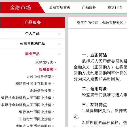
金融市场
金融市场首页
产品服务
市场行情
产品服务
您所在的位置：
金融市场专区
个人产品
公司与机构产品
同业产品
一、业务简述
质押式人民币债券回购融资
承销发行类 >
金融入方（正回购方）在将
投融资类 >
回购方按约定回购利率计算
人民币债券借贷 >
分为买入返售和卖出回购。
非结算性同业存款业务 >
二、适用对象
金融债券投资 >
经监管部门批准可进入银
银行类金融机构人民币同业拆借 >
三、功能特点
非银行金融机构人民币同业拆借 >
1.融资期限灵活。质押式
银行类外币同业拆借 >
定。
非银行外币同业拆借 >
2.质押债券品种多样。包
质押式人民币债券回购 >