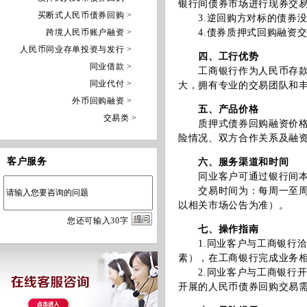
银行间债券市场进行现券交
买断式人民币债券回购 >
3.逆回购方对标的债券没
跨境人民币账户融资 >
4.债券质押式回购融资交
人民币同业存单投资与发行 >
四、工行优势
同业借款 >
工商银行作为人民币存款规
同业代付 >
大，拥有专业的交易团队和
外币回购融资 >
五、产品价格
交易类 >
质押式债券回购融资价格由
险情况、双方合作关系及融
客户服务
六、服务渠道和时间
同业客户可通过银行间本币
交易时间为：每周一至周五上午
以相关市场公告为准）。
您
还
可输入
30
字
七、操作指南
1.同业客户与工商银行洽
素），在工商银行完成业务
2.同业客户与工商银行开
开展的人民币债券回购交易