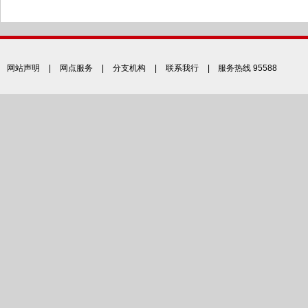
网站声明
|
网点服务
|
分支机构
|
联系我行
| 服务热线 95588