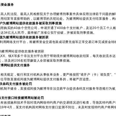
供资金服务
人民法院、最高人民检察院关于办理赌博刑事案件具体应用法律若干问题的解
费用结算等直接帮助的，以赌博罪的共犯论处。为赌博网站提供支付结算服务，构
账户为赌博网站提供收款服务被采取刑事措施
用购买的40余个空壳公司，申请开通了400余个支付账户，及近20个员工个人
达34亿元人民币，最终被广东省公安厅侦破，并被采取刑事措施。
充值为赌博网站提供收款服务被抓获
司利用网络支付平台，将赌博资金交易包装成话费充值等正常交易订单完成资金转
为赌博网站提供收款服务被抓获
XX、钱X等多个非法支付平台用于帮助境外赌博网站收款结算，每天收款流水达10
元，涉及的106名犯罪嫌疑人全部被采取刑事措施。
赌博网站提供支付服务
关规定，银行和支付机构从事收单业务，要严格按照“谁开户（卡）谁负责”、“
到位导致直接或间接为赌博网站提供支付服务的，将被严厉追责。
供条码支付服务被处罚
机制不健全，直接或间接为赌博等非法交易平台提供条码支付服务等违规行为被人
络支付接口转接赌博网站被处罚
取有效措施和技术手段对境内网络特约商户的交易情况进行检查，导致其特约商户
019年4月，某支付机构因对网络支付接口监测不到位，未及时发现特约商户将
。