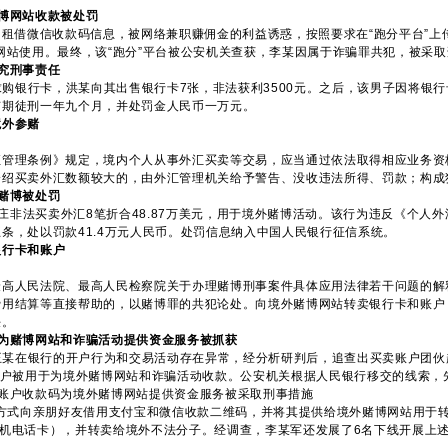
博网站收款被处罚
”的租借微信收款码信息，被网络兼职赚佣金的利益诱惑，按照要求在“跑分平台”上
网站使用。最终，该“跑分”平台被公安机关查获，李某因属于诈骗罪共犯，被采
究刑事责任
购银行卡，洪某向其出售银行卡7张，非法获利3500元。之后，该男子因将银
有期徒刑一年九个月，并处罚金人民币一万元。
境外参赌
理条例》规定，境内个人从事外汇买卖等交易，应当通过依法取得相应业务资
介绍买卖外汇数额较大的，由外汇管理机关给予警告、没收违法所得、罚款；构成
赌博被处罚
庄非法买卖外汇8笔折合48.87万美元，用于境外赌博活动。该行为违反《个人
条，处以罚款41.4万元人民币。处罚信息纳入中国人民银行征信系统。
银行卡和账户
人民法院、最高人民检察院关于办理赌博刑事案件具体应用法律若干问题的解
费用结算等直接帮助的，以赌博罪的共犯论处。向境外赌博网站转卖银行卡和账户
任。
为赌博网站和诈骗活动提供资金服务被抓获
某在银行的开户行为和交易活动存在异常，经分析研判后，追查出买卖账户团伙
账户被用于为境外赌博网站和诈骗活动收款。公安机关根据人民银行移交的线索，
户收款码为境外赌博网站提供资金服务被采取刑事措施
式向亲朋好友借用支付宝和微信收款二维码，并将其提供给境外赌博网站用于转账
机电话卡），并转卖给境外不法分子。经调查，李某军还发展了6名下线开展上