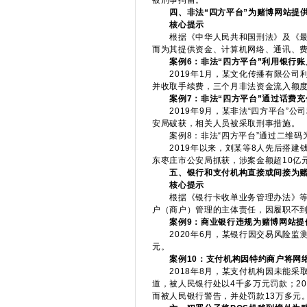
被刑事拘留。
四、非法“四方平台”为赌博网站提
核心提示
根据《中华人民共和国刑法》及《最高
而为其提供资金、计算机网络、通讯、
案例6：非法“四方平台”利用银行
2019年1月，某文化传播有限公司利
并收取手续费，三个月非法资金流入额度
案例7：非法“四方平台”通过话费
2019年9月，某非法“四方平台”公
安局破获，相关人员被采取刑事措施。
案例8：非法“四方平台”通过二维码
2019年以来，刘某等8人先后搭建钱
东枣庄市公安局抓获，涉案金额超10亿
五、银行和支付机构直接或间接为
核心提示
根据《银行卡收单业务管理办法》等相
户（商户）管理的主体责任，因履职不
案例9：商业银行违规为赌博网站提
2020年6月，某银行因交易风险监测
元。
案例10：支付机构因特约商户将网
2018年8月，某支付机构因未能采
道，被人民银行处以4千多万元罚款；2
而被人民银行警告，并处罚款13万多元