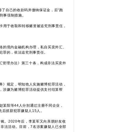
传了自己的收款码并缴纳保证金，后“跑
取刑事强制措施。
行卡用于收取和转移赌资被追究刑事责任，
格的境内金融机构办理，私自买卖外汇、
犯罪的，依法追究刑事责任。
外汇管理办法》第三十条，构成非法买卖外
释》规定，明知他人实施赌博犯罪活动，
，涉嫌为赌博犯罪活动提供支付结算帮
赵某阳等44人分别通过注册不同企业，
先后抓获犯罪嫌疑人15人。
。2020年后，李某军又向亲朋好友收
述非法活动。目前，7名涉案嫌疑人已全部