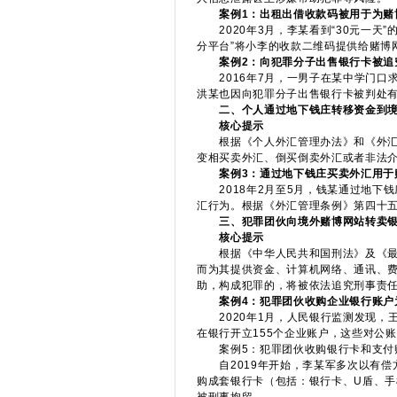
案例1：出租出借收款码被用于为赌
2020年3月，李某看到“30元一天
分平台”将小李的收款二维码提供给赌博
案例2：向犯罪分子出售银行卡被追
2016年7月，一男子在某中学门口求
洪某也因向犯罪分子出售银行卡被判处
二、个人通过地下钱庄转移资金到
核心提示
根据《个人外汇管理办法》和《外汇管
变相买卖外汇、倒买倒卖外汇或者非法
案例3：通过地下钱庄买卖外汇用于
2018年2月至5月，钱某通过地下钱
汇行为。根据《外汇管理条例》第四十五
三、犯罪团伙向境外赌博网站转卖
核心提示
根据《中华人民共和国刑法》及《最高
而为其提供资金、计算机网络、通讯、
助，构成犯罪的，将被依法追究刑事责
案例4：犯罪团伙收购企业银行账户
2020年1月，人民银行监测发现，王
在银行开立155个企业账户，这些对公
案例5：犯罪团伙收购银行卡和支付账
自2019年开始，李某军多次以有偿方
购成套银行卡（包括：银行卡、U盾、手