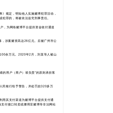
释》规定，明知他人实施赌博犯罪活动，
成犯罪的，将被依法追究刑事责任。
账户，为网络赌博平台提供资金收付通道
移，涉案赌资高达26亿元。后被广州市公
0余万元。2020年2月，刘某等人被山
谁的用户（商户）谁负责”的原则承担客
民银行给予警告，并处罚款320多万
利用其支付渠道为赌博平台提供支付通
网络支付接口转卖或挪用至赌博等非法网站